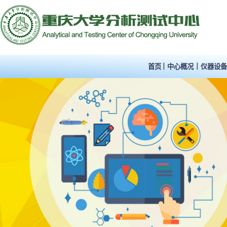
首页
中心概况
仪器设